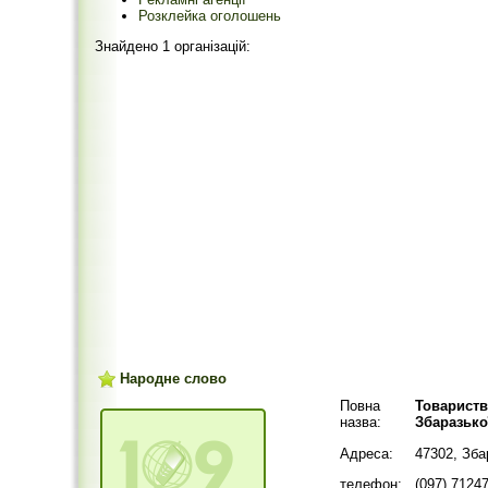
Розклейка оголошень
Знайдено 1 організацій:
Народне слово
Повна
Товариств
назва:
Збаразько
Адреса:
47302, Зб
телефон:
(097) 7124