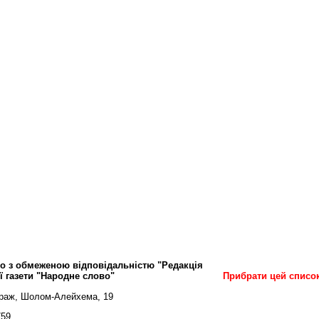
о з обмеженою відповідальністю "Редакція
ї газети "Народне слово"
Прибрати цей списо
араж, Шолом-Алейхема, 19
759