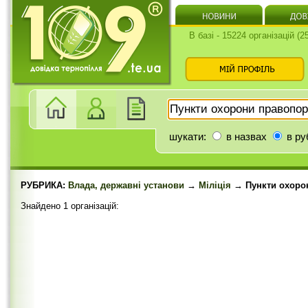
В базі - 15224 організацій (
шукати:
в назвах
в ру
РУБРИКА:
Влада, державні установи
→
Міліція
→ Пункти охоро
Знайдено 1 організацій: