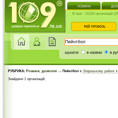
В базі - 15224 організацій (
шукати:
в назвах
в ру
РУБРИКА:
Розваги, дозвілля
→ Пейнтбол
в
Збаразькому районі
▼
Знайдено 1 організацій: