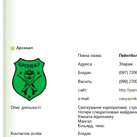
Арсенал
Повна назва:
Пейнтбол
Адреса:
Збараж
Богдан:
(097) 720
Василь:
(099) 270
сайт:
http://pain
e-mail:
vasyazin
Опис діяльності:
Святкування корпоративів, стрі
Чотири спеціалізовані майданч
Кімната відпочинку
Мангал
Більярд, теніс
Контактна особа:
Богдан