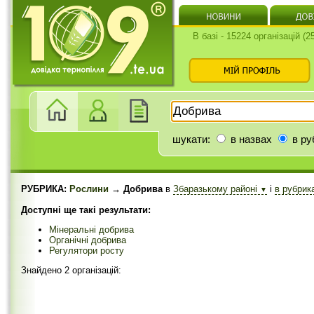
В базі - 15224 організацій (
шукати:
в назвах
в ру
РУБРИКА:
Рослини
→ Добрива
в
Збаразькому районі
і
в рубрик
▼
Доступні ще такі результати:
Мінеральні добрива
Органічні добрива
Регулятори росту
Знайдено 2 організацій: