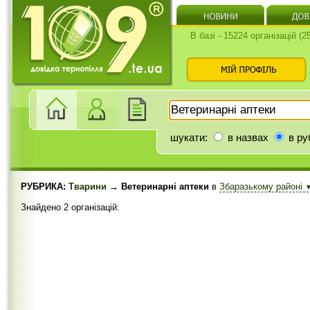
В базі - 15224 організацій (
шукати:
в назвах
в ру
РУБРИКА:
Тварини
→ Ветеринарні аптеки
в
Збаразькому районі
Знайдено 2 організацій: