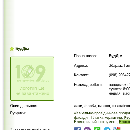
БудДім
Повна назва:
БудДім
Адреса:
Збараж, Гал
Контакт:
(098) 20642
Розклад роботи:
понеділок-п'
субота: 8:0
неділя: вих
Опис діяльності:
лаки, фарби, плитка, шпаклівк
Рубрики:
=Кабельно-провідникова проду
фасадні
,
Плитка керамічна
,
Кер
Електричний інструмент
,
Бляха