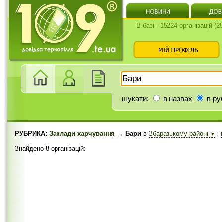
В базі - 15224 організацій (
шукати:
в назвах
в ру
РУБРИКА:
Заклади харчування
→ Бари
в
Збаразькому районі
і
▼
Знайдено 8 організацій: