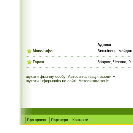
Адреса
Макс-інфо
Вишнівець, майдан
Гараж
Збараж, Чехова, 9
шукати фізичну особу: Автосигналізація
всюди
▼
шукати інформацію на сайті: Автосигналізація
Про проект
Партнери
Контакти