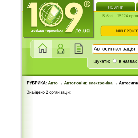
В базі - 15224 орга
шукати:
в назвах
РУБРИКА:
Авто
→
Автотюнінг, електроніка
→ Автосигна
Знайдено 2 організацій: