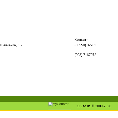
Контакт
 Шевченка, 16
(03550) 32262
(093) 7167972
©
109.te.ua
2009-2026