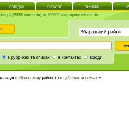
нізацій (25556 контактів) та 190503 квартирних абонентів
в рубриках та описах
в контактах
всюди
лізація
в
Збаразькому районі
і
в рубриках та описах
▼
▼