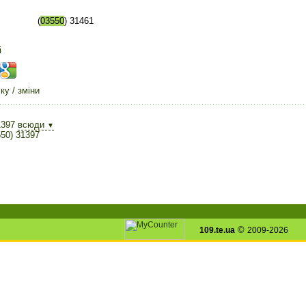
(
03550
) 31461
і
у / зміни
1397
всюди
▼
50) 31397
©
109.te.ua
2009-2026