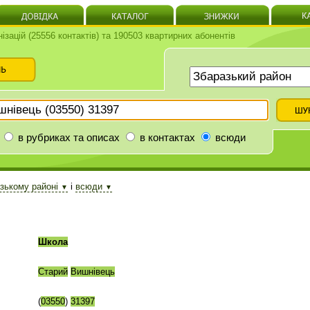
нізацій (25556 контактів) та 190503 квартирних абонентів
в рубриках та описах
в контактах
всюди
зькому районі
і
всюди
▼
▼
Школа
Старий
Вишнівець
(
03550
)
31397