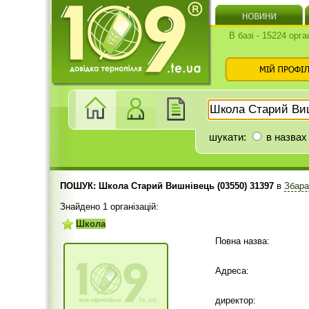
В базі - 15224 орга
шукати:
в назвах
ПОШУК: Школа Старий Вишнівець (03550) 31397
в
Збара
Знайдено 1 організацій:
Школа
Повна назва:
Адреса:
директор: