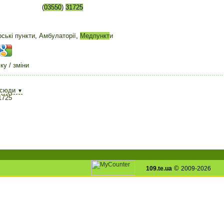
(
03550
)
31725
ські пункти
,
Амбулаторії
,
Медпункт
и
у / зміни
всюди
▼
1725
©
109.te.ua
2009-2026