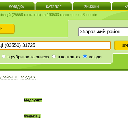
нізацій (25556 контактів) та 190503 квартирних абонентів
в рубриках та описах
в контактах
всюди
у районі
і
всюди
▼
▼
Медпункт
Федьківці