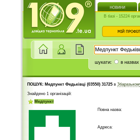
В базі - 15224 орга
шукати:
в назвах
ПОШУК: Медпункт Федьківці (03550) 31725
в
Збаразьком
Знайдено 1 організацій:
Медпункт
Повна назва:
Адреса: