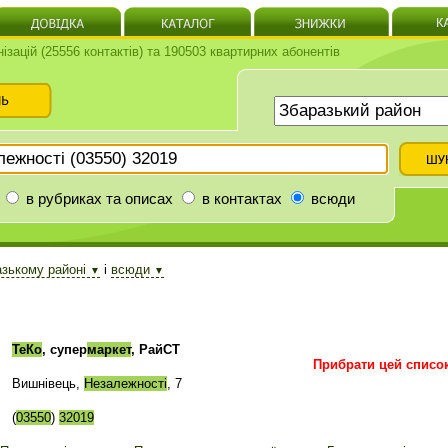
нізацій (25556 контактів) та 190503 квартирних абонентів
в рубриках та описах
в контактах
всюди
азькому районі
і
всюди
▼
▼
ТеКо
, супер
маркет
, РайСТ
Прибрати цей списо
Вишнівець,
Незалежності
, 7
(
03550
)
32019