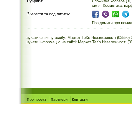
Рубрики:
Споживча кооперація
,
хімія
,
Косметика, пар
Зберегти та поділитись:
Повідомити про помилк
шукати фізичну особу: Маркет ТеКо Незалежності (03550) 
шукати інформацію на сайті: Маркет ТеКо Незалежності (0
Про проект
Партнери
Контакти