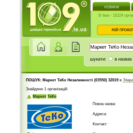
В базі - 15224 орга
шукати:
в назвах
ПОШУК: Маркет ТеКо Незалежності (03550) 32019
в
Збар
Знайдено 1 організацій:
Маркет
ТеКо
Повна назва:
Адреса:
Контакт: