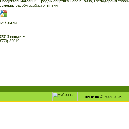
Продуктові магазини
,
Продаж спиртних напоїв, вина
,
Господарські товар
фумерія
,
Засоби особистої гігієни
у / зміни
32019
всюди
▼
3550) 32019
©
109.te.ua
2009-2026