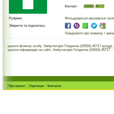
Контакт:
(
03550
)
45717
Рубрики:
Фельдшерсько-акушерські пунк
Зберегти та поділитись:
Повідомити про помилку / змін
шукати фізичну особу: Амбулаторія Гніздичне (03550) 45717
всюди
шукати інформацію на сайті: Амбулаторія Гніздичне (03550) 45717
Про проект
Партнери
Контакти