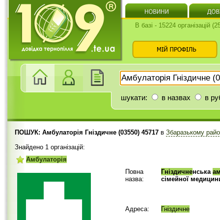
В базі - 15224 організацій (
шукати:
в назвах
в ру
ПОШУК: Амбулаторія Гніздичне (03550) 45717
в
Збаразькому рай
Знайдено 1 організацій:
Амбулаторія
Повна
Гніздичне
нська
ам
назва:
сімейної медицин
Адреса:
Гніздичне