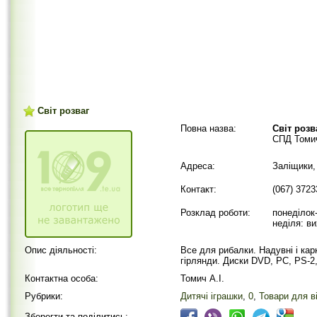
Світ розваг
Повна назва:
Світ розв
СПД Томич
Адреса:
Заліщики,
Контакт:
(067) 372
Розклад роботи:
понеділок-
неділя: ви
Опис діяльності:
Все для рибалки. Надувні і кар
гірлянди. Диски DVD, PC, PS-2
Контактна особа:
Томич А.І.
Рубрики:
Дитячі іграшки
,
0
,
Товари для в
Зберегти та поділитись: