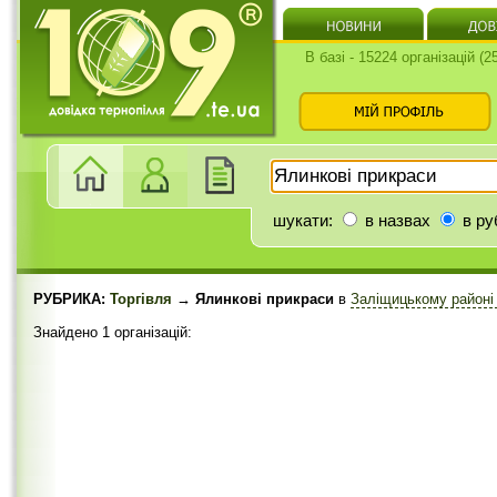
В базі - 15224 організацій (
шукати:
в назвах
в ру
РУБРИКА:
Торгівля
→ Ялинкові прикраси
в
Заліщицькому район
Знайдено 1 організацій: