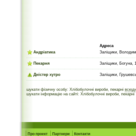
Адреса
Андріатика
Заліщики, Володим
Пекарня
Заліщики, Богуна, 
Дністер хутро
Заліщики, Грушевсь
шукати фізичну особу: Хлібобулочні вироби, пекарні
всюд
шукати інформацію на сайті: Хлібобулочні вироби, пекарні
Про проект
Партнери
Контакти