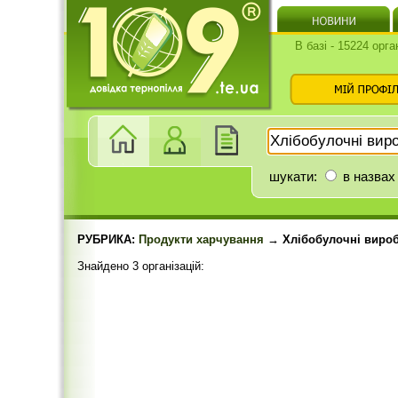
В базі - 15224 орга
шукати:
в назвах
РУБРИКА:
Продукти харчування
→ Хлібобулочні вироб
Знайдено 3 організацій: