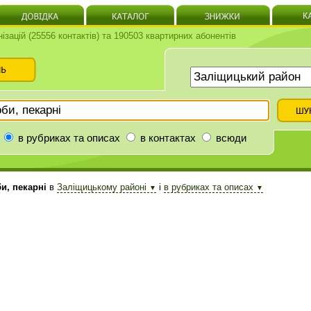
нізацій (25556 контактів) та 190503 квартирних абонентів
в рубриках та описах
в контактах
всюди
и, пекарні
в
Заліщицькому районі
і
в рубриках та описах
▼
▼