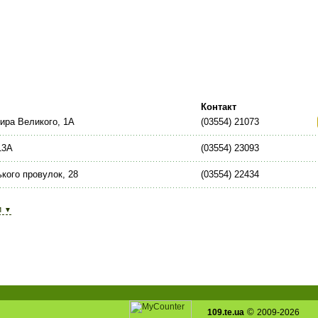
Контакт
ира Великого, 1А
(03554) 21073
13А
(03554) 23093
кого провулок, 28
(03554) 22434
и
▼
©
109.te.ua
2009-2026