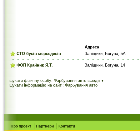
Адреса
СТО бусів мерседесів
Заліщики, Богуна, 5А
ФОП Крайник Я.Т.
Заліщики, Богуна, 14
шукати фізичну особу: Фарбування авто
всюди
▼
шукати інформацію на сайті: Фарбування авто
Про проект
Партнери
Контакти