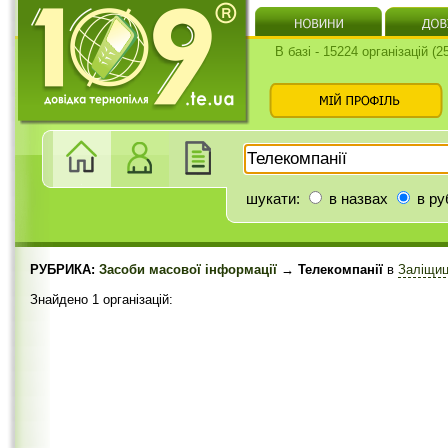
В базі - 15224 організацій (
шукати:
в назвах
в ру
РУБРИКА:
Засоби масової інформації
→ Телекомпанії
в
Заліщиц
Знайдено 1 організацій: