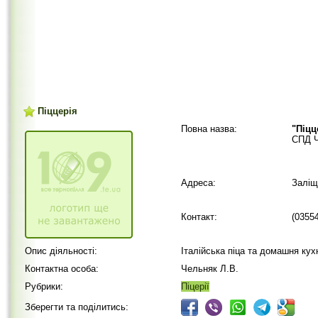
Піццерія
Повна назва:
"Піцц
СПД Ч
Адреса:
Заліщ
Контакт:
(0355
Опис діяльності:
Італійська піца та домашня ку
Контактна особа:
Чельняк Л.В.
Рубрики:
Піцерії
Зберегти та поділитись: