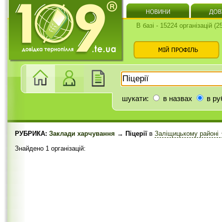
В базі - 15224 організацій (
шукати:
в назвах
в ру
РУБРИКА:
Заклади харчування
→ Піцерії
в
Заліщицькому районі
Знайдено 1 організацій: