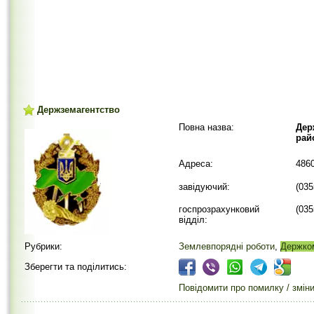
Держземагентство
Повна назва:
Дер
рай
Адреса:
486
завідуючий:
(035
госпрозрахунковий
(035
відділ:
Рубрики:
Землевпорядні роботи
,
Держко
Зберегти та поділитись:
Повідомити про помилку / змін