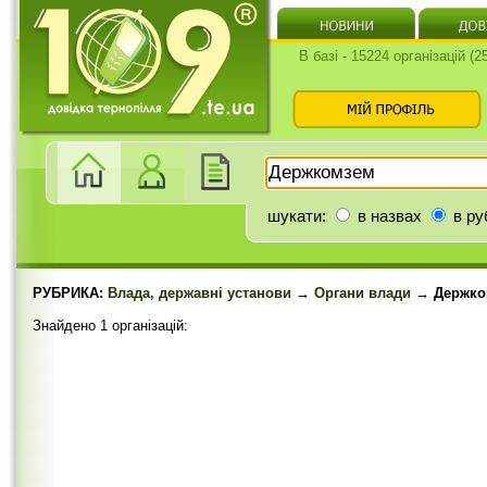
В базі - 15224 організацій (
шукати:
в назвах
в ру
РУБРИКА:
Влада, державні установи
→
Органи влади
→ Держко
Знайдено 1 організацій: