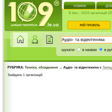
В базі - 15224 організацій (
шукати:
в назвах
в ру
РУБРИКА:
Техніка, обладнання
→ Аудіо- та відеотехніка
в
Заліщ
Знайдено 1 організацій: