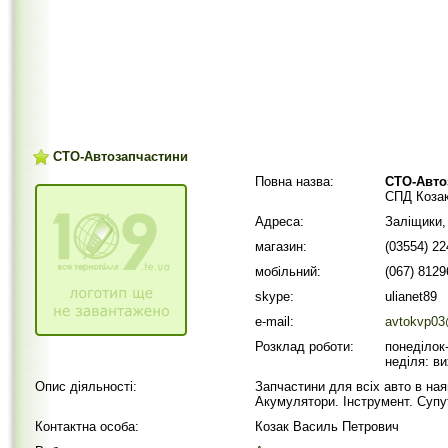
СТО-Автозапчастини
Повна назва:
СТО-Авто
СПД Козак
Адреса:
Заліщики,
магазин:
(03554) 2
мобільний:
(067) 812
skype:
ulianet89
e-mail:
avtokvp03
Розклад роботи:
понеділок-
неділя: ви
Опис діяльності:
Запчастини для всіх авто в ная
Акумулятори. Інструмент. Супут
Контактна особа:
Козак Василь Петрович