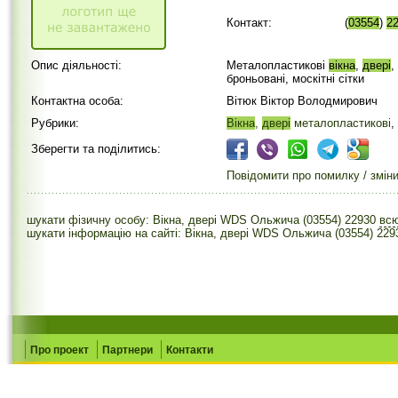
Контакт:
(
03554
)
2
Опис діяльності:
Металопластикові
вікна
,
двері
,
броньовані, москітні сітки
Контактна особа:
Вітюк Віктор Володмирович
Рубрики:
Вікна
,
двері
металопластикові
,
Зберегти та поділитись:
Повідомити про помилку / змін
шукати фізичну особу: Вікна, двері WDS Ольжича (03554) 22930
вс
шукати інформацію на сайті: Вікна, двері WDS Ольжича (03554) 229
Про проект
Партнери
Контакти