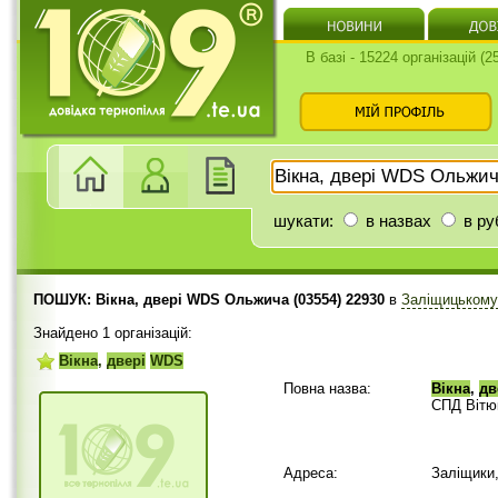
В базі - 15224 організацій (
шукати:
в назвах
в ру
ПОШУК: Вікна, двері WDS Ольжича (03554) 22930
в
Заліщицькому
Знайдено 1 організацій:
Вікна
,
двері
WDS
Повна назва:
Вікна
,
дв
СПД Вітю
Адреса:
Заліщики