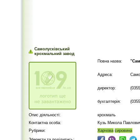
Самолусківський
крохмальний завод
Повна назва:
"Сам
Адреса:
Само
директор:
(035
бухгалтерія:
(035
Опис діяльності:
крохмаль
Контактна особа:
Кузь Микола Павлови
Рубрики:
Харчова
сировина
Зберегти та поділитись: