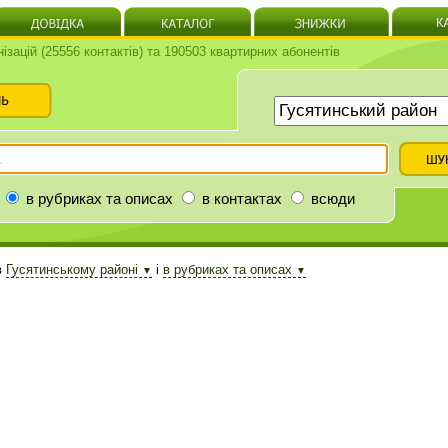
нізацій (25556 контактів) та 190503 квартирних абонентів
в рубриках та описах
в контактах
всюди
в
Гусятинському районі
і
в рубриках та описах
▼
▼