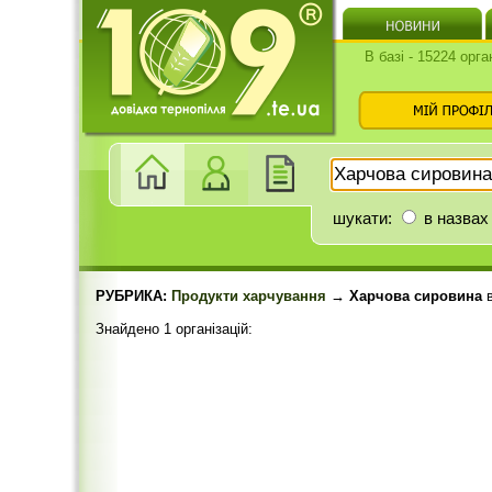
В базі - 15224 орга
шукати:
в назвах
РУБРИКА:
Продукти харчування
→ Харчова сировина
Знайдено 1 організацій: