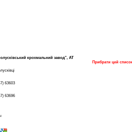
олусківський крохмальний завод", АТ
Прибрати цей списо
лусківці
57) 63603
57) 63696
ч