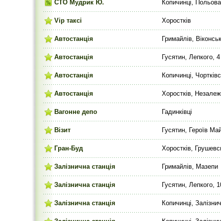
СТО Мудрик Ю.
Копичинці, Польова
Vip таксі
Хоростків
Автостанція
Гримайлів, Віконсь
Автостанція
Гусятин, Лепкого, 4
Автостанція
Копичинці, Чортківс
Автостанція
Хоростків, Незалеж
Вагонне депо
Гадинківці
Візит
Гусятин, Героїв Ма
Гран-Буд
Хоростків, Грушевс
Залізнична станція
Гримайлів, Мазепи
Залізнична станція
Гусятин, Лепкого, 1
Залізнична станція
Копичинці, Залізнич