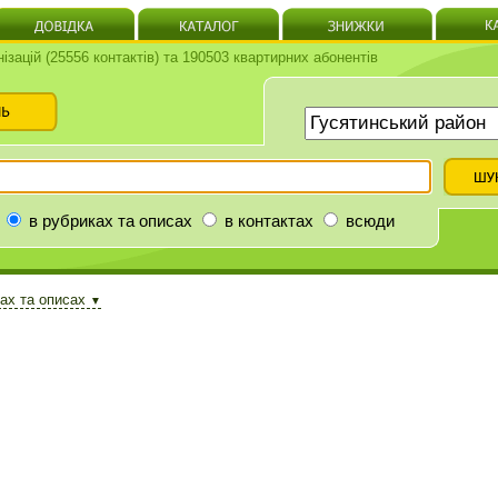
нізацій (25556 контактів) та 190503 квартирних абонентів
в рубриках та описах
в контактах
всюди
ках та описах
▼