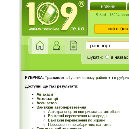
В базі - 15224 орга
шукати:
в назвах
РУБРИКА: Транспорт
в
Гусятинському районі
і
в рубри
▼
Доступні ще такі результати:
Авіакаси
Автостанції
Асенізатор
Вантажні автоперевезення
Автотранспортні підприємства, автобази
Вантажні перевезення міжнародні
Вантажні перевезення по Україні
Перевезення негабаритних вантажів
Громадський транспорт