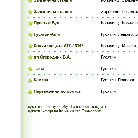
Залізнична станція
Копичинці, Залізнич
Залізнична станція
Хоростків, Незалеж
Престиж Буд
Копичинці, Кобилян
Гусятин-Авто
Гусятин, Лепкого, 
Копичинецьке АТП-16143
Копичинці, Мазепи,
пп Огородник В.А.
Гусятин
Таксі
Гусятин
Камази
Гусятин, Привокзал
Перевезення по області
Гусятин
шукати фізичну особу: Транспорт
всюди
▼
шукати інформацію на сайті: Транспорт