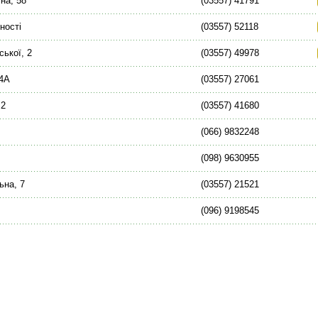
на, 58
(03557) 41791
ності
(03557) 52118
ської, 2
(03557) 49978
24А
(03557) 27061
 2
(03557) 41680
(066) 9832248
(098) 9630955
ьна, 7
(03557) 21521
(096) 9198545