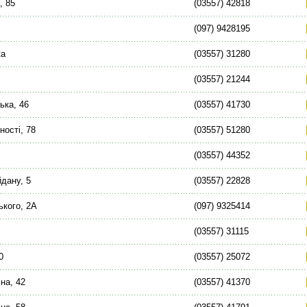
, 85
(03557) 42818
(097) 9428195
ка
(03557) 31280
(03557) 21244
ька, 46
(03557) 41730
ності, 78
(03557) 51280
(03557) 44352
йдану, 5
(03557) 22828
ького, 2А
(097) 9325414
(03557) 31115
0
(03557) 25072
на, 42
(03557) 41370