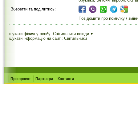
бруківки
,
Бетонні вироби
,
Облад
Зберегти та поділитись:
Повідомити про помилку / змін
шукати фізичну особу: Світильники
всюди
▼
шукати інформацію на сайті: Світильники
Про проект
Партнери
Контакти