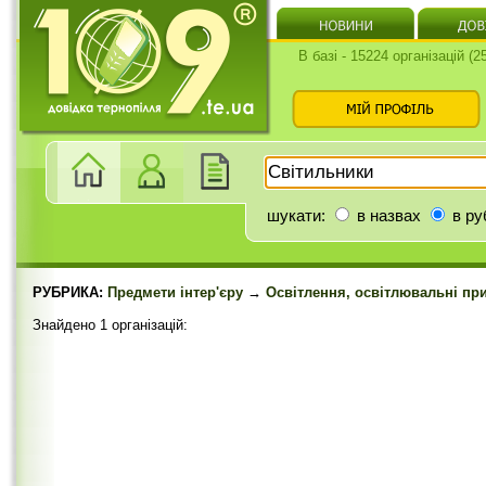
В базі - 15224 організацій (
шукати:
в назвах
в ру
РУБРИКА:
Предмети інтер'єру
→
Освітлення, освітлювальні пр
Знайдено 1 організацій: