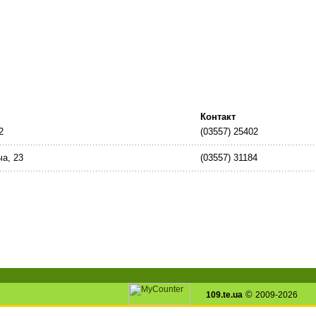
Контакт
2
(03557) 25402
ча, 23
(03557) 31184
©
109.te.ua
2009-2026