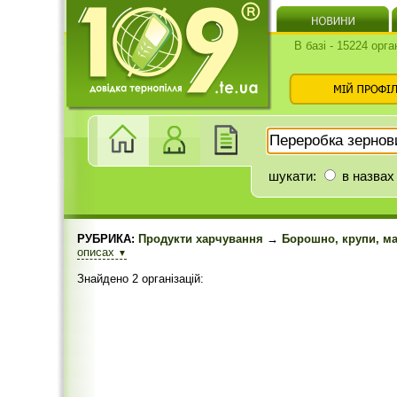
В базі - 15224 орга
шукати:
в назвах
РУБРИКА:
Продукти харчування
→
Борошно, крупи, м
описах
▼
Знайдено 2 організацій: