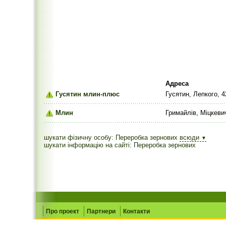
Адреса
Гусятин млин-плюс
Гусятин, Лепкого, 4
Млин
Гримайлів, Міцкеви
шукати фізичну особу: Переробка зернових
всюди
▼
шукати інформацію на сайті: Переробка зернових
Про проект
Партнери
Контакти