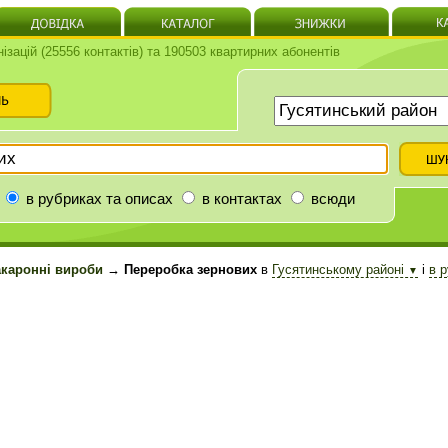
нізацій (25556 контактів) та 190503 квартирних абонентів
в рубриках та описах
в контактах
всюди
акаронні вироби
→ Переробка зернових
в
Гусятинському районі
і
в 
▼