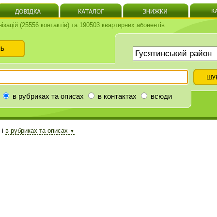
нізацій (25556 контактів) та 190503 квартирних абонентів
в рубриках та описах
в контактах
всюди
і
в рубриках та описах
▼