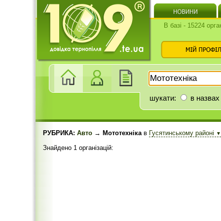
В базі - 15224 орга
шукати:
в назвах
РУБРИКА:
Авто
→ Мототехніка
в
Гусятинському районі
▼
Знайдено 1 організацій: