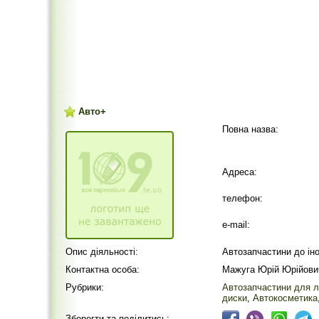
Авто+
Повна назва:
Адреса:
телефон:
e-mail:
Опис діяльності:
Автозапчастини до іно
Контактна особа:
Мажуга Юрій Юрійови
Рубрики:
Автозапчастини для л
диски
,
Автокосметика
Зберегти та поділитись: