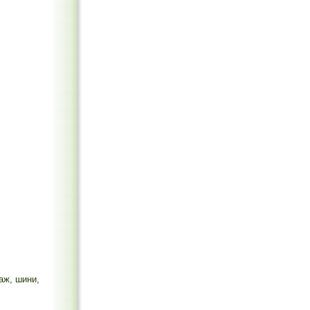
аж, шини,