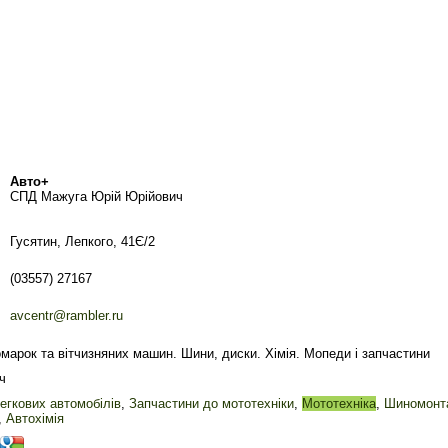
Авто+
СПД Мажуга Юрій Юрійович
Гусятин, Лепкого, 41Є/2
(03557) 27167
avcentr@rambler.ru
марок та вітчизняних машин. Шини, диски. Хімія. Мопеди і запчастини
ч
егкових автомобілів
,
Запчастини до мототехніки
,
Мототехніка
,
Шиномонт
,
Автохімія