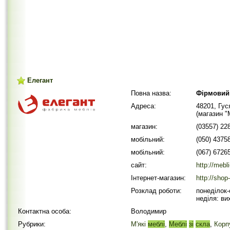
Елегант
Повна назва:
Фірмовий 
Адреса:
48201, Гус
(магазин "
магазин:
(03557) 22
мобільний:
(050) 4375
мобільний:
(067) 6726
сайт:
http://mebl
Інтернет-магазин:
http://shop
Розклад роботи:
понеділок-
неділя: ви
Контактна особа:
Володимир
Рубрики:
М'які
меблі
,
Меблі
зі
скла
,
Корп