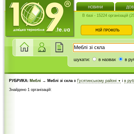
В базі - 15224 організацій (
шукати:
в назвах
в ру
РУБРИКА:
Меблі
→ Меблі зі скла
в
Гусятинському районі
і
в ру
▼
Знайдено 1 організацій: