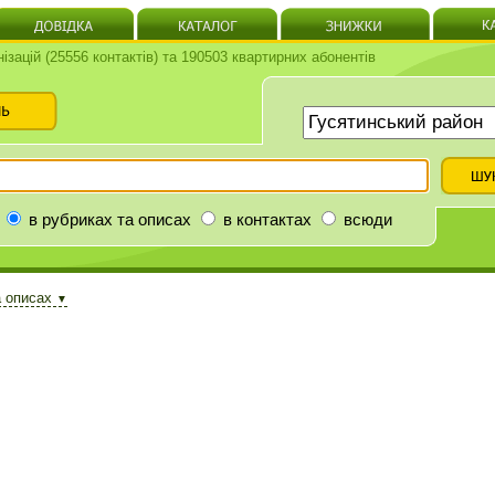
нізацій (25556 контактів) та 190503 квартирних абонентів
в рубриках та описах
в контактах
всюди
а описах
▼