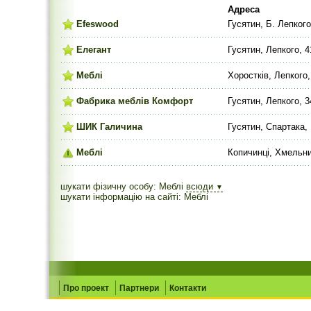
Адреса
Efeswood
Гусятин, Б. Лепкого,
Елегант
Гусятин, Лепкого, 4
Меблі
Хоростків, Лепкого,
Фабрика меблів Комфорт
Гусятин, Лепкого, 3
ШИК Галичина
Гусятин, Спартака,
Меблі
Копичинці, Хмельни
шукати фізичну особу: Меблі
всюди
▼
шукати інформацію на сайті: Меблі
Про проект
Партнери
Контакти