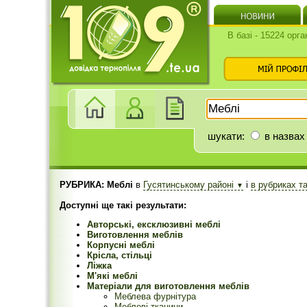
В базі - 15224 орга
шукати:
в назвах
РУБРИКА: Меблі
в
Гусятинському районі
і
в рубриках т
▼
Доступні ще такі результати:
Авторські, ексклюзивні меблі
Виготовлення меблів
Корпусні меблі
Крісла, стільці
Ліжка
М'які меблі
Матеріали для виготовлення меблів
Меблева фурнітура
Меблеві тканини