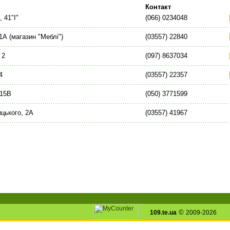
Контакт
 41"І"
(066) 0234048
1А (магазин "Меблі")
(03557) 22840
 2
(097) 8637034
4
(03557) 22357
 15В
(050) 3771599
цького, 2А
(03557) 41967
©
109.te.ua
2009-2026