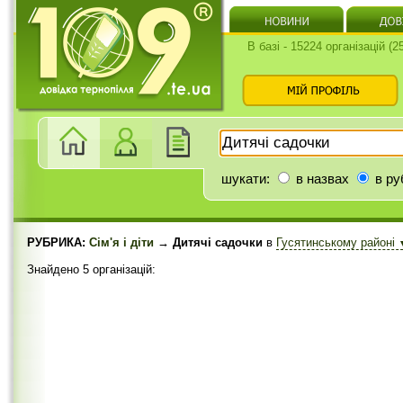
В базі - 15224 організацій (
шукати:
в назвах
в ру
РУБРИКА:
Сім'я і діти
→ Дитячі садочки
в
Гусятинському районі
Знайдено 5 організацій: