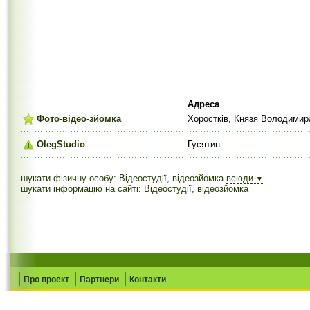
Адреса
Фото-відео-зйомка
Хоростків, Князя Володимир
OlegStudio
Гусятин
шукати фізичну особу: Відеостудії, відеозйомка
всюди
▼
шукати інформацію на сайті: Відеостудії, відеозйомка
Про проект
Партнери
Контакти