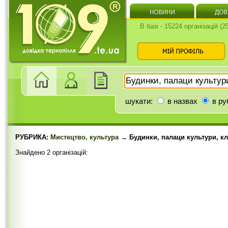
В базі - 15224 організацій (
шукати:
в назвах
в ру
РУБРИКА:
Мистецтво, культура
→ Будинки, палаци культури, к
Знайдено 2 організацій: