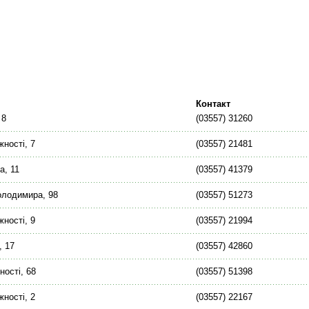
Контакт
 8
(03557) 31260
жності, 7
(03557) 21481
а, 11
(03557) 41379
олодимира, 98
(03557) 51273
жності, 9
(03557) 21994
, 17
(03557) 42860
ності, 68
(03557) 51398
жності, 2
(03557) 22167