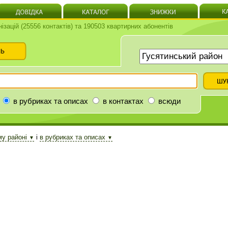
нізацій (25556 контактів) та 190503 квартирних абонентів
в рубриках та описах
в контактах
всюди
му районі
і
в рубриках та описах
▼
▼