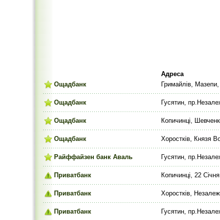
Адреса
Ощадбанк
Гримайлів, Мазепи,
Ощадбанк
Гусятин, пр.Незале
Ощадбанк
Копичинці, Шевченк
Ощадбанк
Хоростків, Князя В
Райффайзен банк Аваль
Гусятин, пр.Незале
Приватбанк
Копичинці, 22 Січня
Приватбанк
Хоростків, Незалеж
Приватбанк
Гусятин, пр.Незале