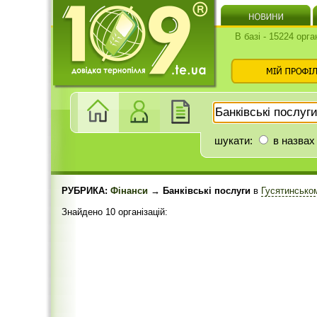
В базі - 15224 орга
шукати:
в назвах
РУБРИКА:
Фінанси
→ Банківські послуги
в
Гусятинсько
Знайдено 10 організацій: