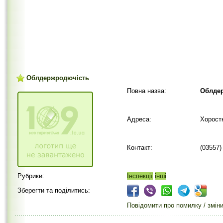
Облдержродючість
Повна назва:
Облде
Адреса:
Хоростк
Контакт:
(03557)
Рубрики:
Інспекції
інші
Зберегти та поділитись:
Повідомити про помилку / змін