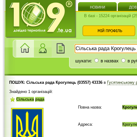
В базі - 15224 організацій (
шукати:
в назвах
в ру
ПОШУК: Сільська рада Крогулець (03557) 43336
в
Гусятинському 
Знайдено 1 організацій:
Сільська
рада
Повна назва:
Крогул
Адреса:
Крогул