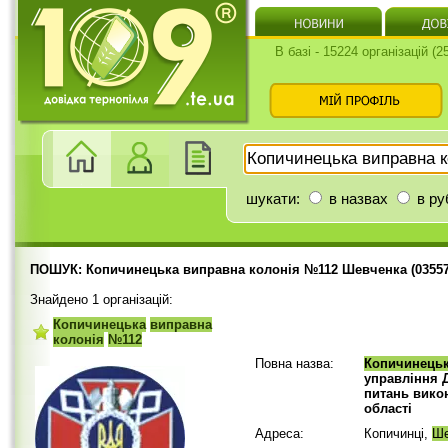
В базі - 15224 організацій (
шукати:
в назвах
в ру
ПОШУК: Копичинецька виправна колонія №112 Шевченка (03557
Знайдено 1 організацій:
Копичинецька
виправна
колонія
№112
Повна назва:
Копичинець
управління 
питань вико
області
Адреса:
Копичинці,
Ше