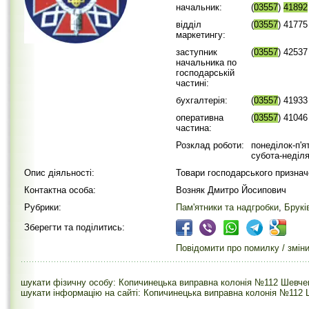
начальник:
(
03557
)
41892
відділ
(
03557
) 41775
маркетингу:
заступник
(
03557
) 42537
начальника по
господарській
частині:
бухгалтерія:
(
03557
) 41933
оперативна
(
03557
) 41046
частина:
Розклад роботи:
понеділок-п'ят
субота-неділя
Опис діяльності:
Товари господарського призначен
Контактна особа:
Возняк Дмитро Йосипович
Рубрики:
Пам'ятники та надгробки
,
Брукі
Зберегти та поділитись:
Повідомити про помилку / змін
шукати фізичну особу: Копичинецька виправна колонія №112 Шевчен
шукати інформацію на сайті: Копичинецька виправна колонія №112 