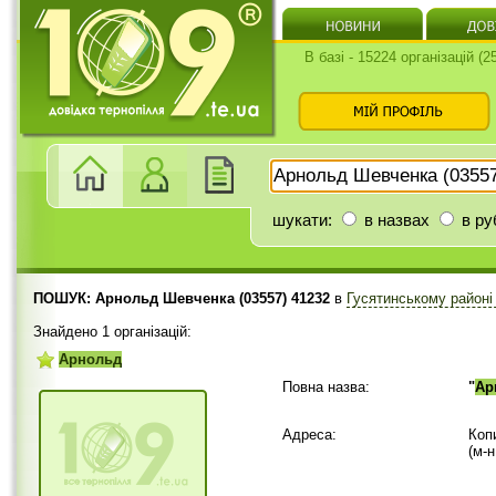
В базі - 15224 організацій (
шукати:
в назвах
в ру
ПОШУК: Арнольд Шевченка (03557) 41232
в
Гусятинському район
Знайдено 1 організацій:
Арнольд
Повна назва:
"
Ар
Адреса:
Коп
(м-н