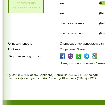
зал:
(
035
зал:
(09
спортхарчування:
(09
спортхарчування:
(09
Опис діяльності:
Спортзал, спортивне харчуван
Рубрики:
Спортзали
,
Фітнес
Зберегти та поділитись:
Повідомити про помилку / змін
шукати фізичну особу: Арнольд Шевченка (03557) 41232
всюди
▼
шукати інформацію на сайті: Арнольд Шевченка (03557) 41232