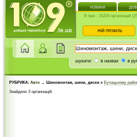
В базі - 15224 організацій (
шукати:
в назвах
в ру
РУБРИКА:
Авто
→ Шиномонтаж, шини, диски
в
Бучацькому райо
Знайдено 3 організацій: