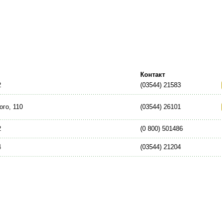
Контакт
2
(03544) 21583
го, 110
(03544) 26101
2
(0 800) 501486
4
(03544) 21204