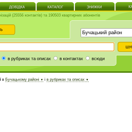
нізацій (25556 контактів) та 190503 квартирних абонентів
в рубриках та описах
в контактах
всюди
ї
в
Бучацькому районі
і
в рубриках та описах
▼
▼