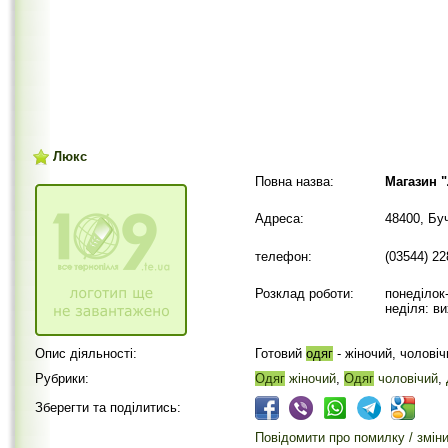
Люкс
Повна назва:
Магазин 
Адреса:
48400, Бу
телефон:
(03544) 2
Розклад роботи:
понеділок-
неділя: ви
Опис діяльності:
Готовий
одяг
- жіночий, чолові
Рубрики:
Одяг
жіночий
,
Одяг
чоловічий
,
Зберегти та поділитись:
Повідомити про помилку / змін