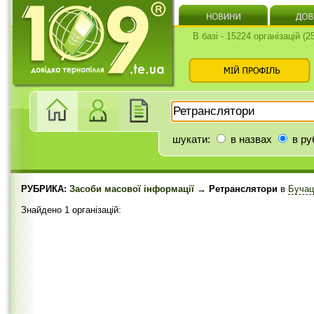
В базі - 15224 організацій (
шукати:
в назвах
в ру
РУБРИКА:
Засоби масової інформації
→ Ретранслятори
в
Бучац
Знайдено 1 організацій: