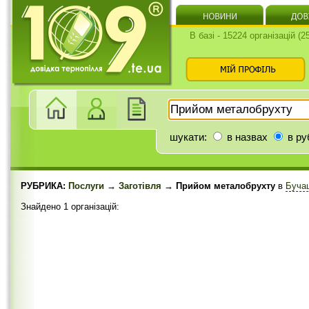
В базі - 15224 організацій (
шукати:
в назвах
в ру
РУБРИКА:
Послуги
→
Заготівля
→ Прийом металобрухту
в
Буча
Знайдено 1 організацій: