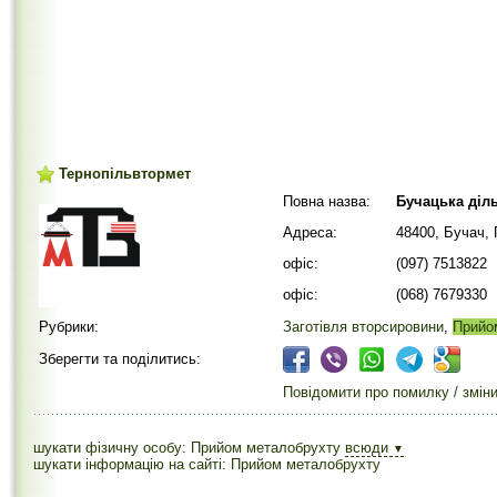
Тернопільвтормет
Повна назва:
Бучацька діл
Адреса:
48400, Бучач, 
офіс:
(097) 7513822
офіс:
(068) 7679330
Рубрики:
Заготівля вторсировини
,
Прийо
Зберегти та поділитись:
Повідомити про помилку / змін
шукати фізичну особу: Прийом металобрухту
всюди
▼
шукати інформацію на сайті: Прийом металобрухту