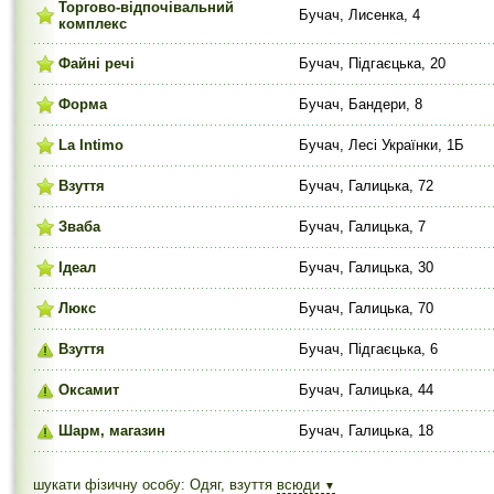
Торгово-відпочівальний
Бучач, Лисенка, 4
комплекс
Файні речі
Бучач, Підгаєцька, 20
Форма
Бучач, Бандери, 8
La Intimo
Бучач, Лесі Українки, 1Б
Взуття
Бучач, Галицька, 72
Зваба
Бучач, Галицька, 7
Ідеал
Бучач, Галицька, 30
Люкс
Бучач, Галицька, 70
Взуття
Бучач, Підгаєцька, 6
Оксамит
Бучач, Галицька, 44
Шарм, магазин
Бучач, Галицька, 18
шукати фізичну особу: Одяг, взуття
всюди
▼