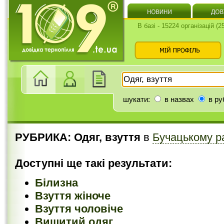
В базі - 15224 організацій (
шукати:
в назвах
в ру
РУБРИКА: Одяг, взуття
в
Бучацькому р
Доступні ще такі результати:
Білизна
Взуття жіноче
Взуття чоловіче
Вишитий одяг