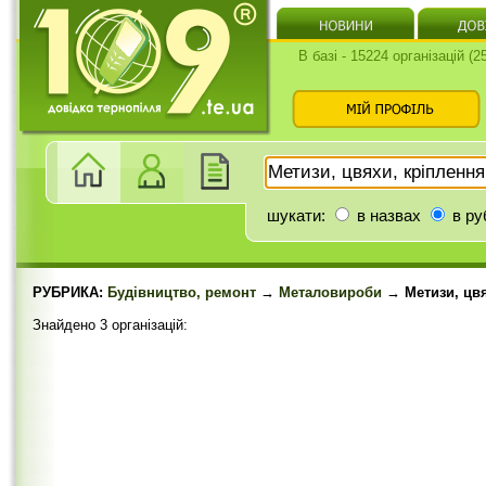
В базі - 15224 організацій (
шукати:
в назвах
в ру
РУБРИКА:
Будівництво, ремонт
→
Металовироби
→ Метизи, цвя
Знайдено 3 організацій: