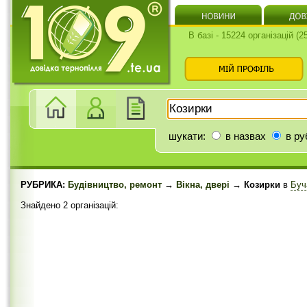
В базі - 15224 організацій (
шукати:
в назвах
в ру
РУБРИКА:
Будівництво, ремонт
→
Вікна, двері
→ Козирки
в
Буч
Знайдено 2 організацій: