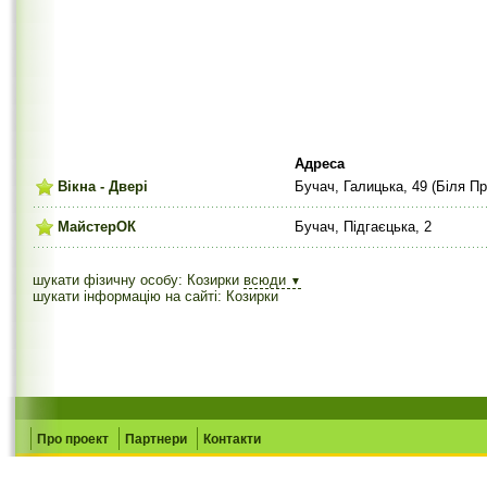
Адреса
Вікна - Двері
Бучач, Галицька, 49 (Біля Пр
МайстерОК
Бучач, Підгаєцька, 2
шукати фізичну особу: Козирки
всюди
▼
шукати інформацію на сайті: Козирки
Про проект
Партнери
Контакти