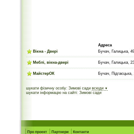
Адреса
Вікна - Двері
Бучач, Галицька, 49
Меблі, вікна-двері
Бучач, Галицька, 2
МайстерОК
Бучач, Підгаєцька, 
шукати фізичну особу: Зимові сади
всюди
▼
шукати інформацію на сайті: Зимові сади
Про проект
Партнери
Контакти