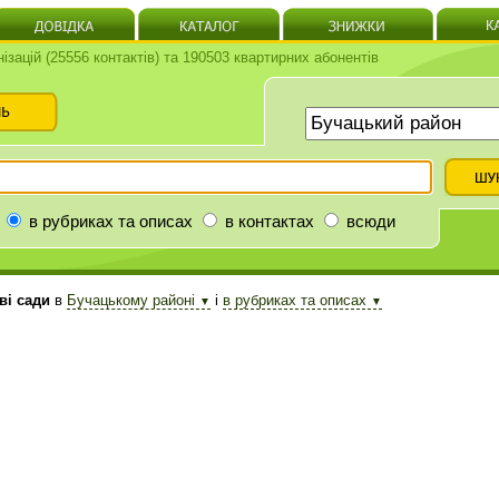
нізацій (25556 контактів) та 190503 квартирних абонентів
в рубриках та описах
в контактах
всюди
і сади
в
Бучацькому районі
і
в рубриках та описах
▼
▼