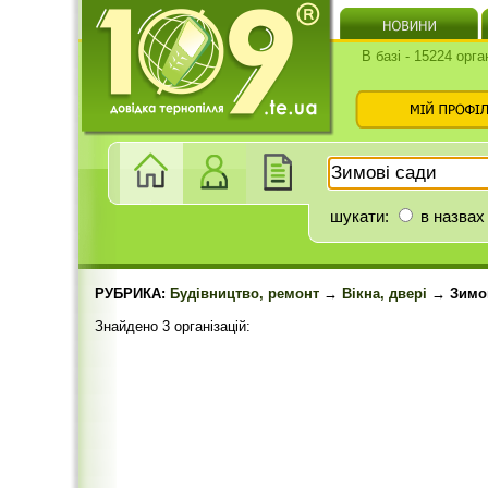
В базі - 15224 орга
шукати:
в назвах
РУБРИКА:
Будівництво, ремонт
→
Вікна, двері
→ Зимов
Знайдено 3 організацій: