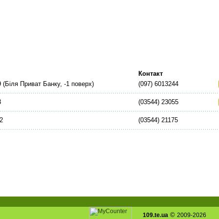
Контакт
 (Біля Приват Банку, -1 поверх)
(097) 6013244
3
(03544) 23055
2
(03544) 21175
©
109.te.ua
2009-2026