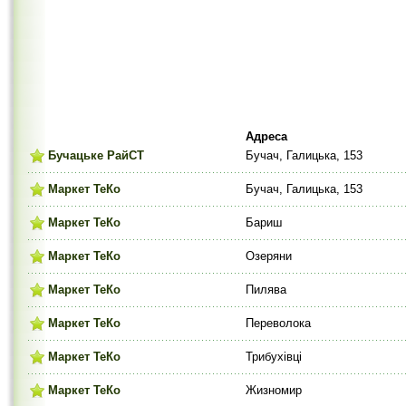
Адреса
Бучацьке РайСТ
Бучач, Галицька, 153
Маркет ТеКо
Бучач, Галицька, 153
Маркет ТеКо
Бариш
Маркет ТеКо
Озеряни
Маркет ТеКо
Пилява
Маркет ТеКо
Переволока
Маркет ТеКо
Трибухівці
Маркет ТеКо
Жизномир