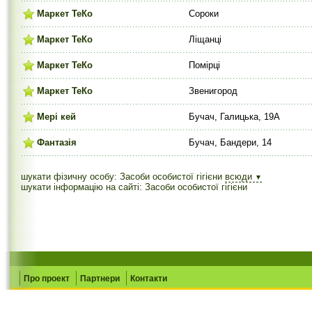
Маркет ТеКо
Сороки
Маркет ТеКо
Ліщанці
Маркет ТеКо
Помірці
Маркет ТеКо
Звенигород
Мері кей
Бучач, Галицька, 19А
Фантазія
Бучач, Бандери, 14
шукати фізичну особу: Засоби особистої гігієни
всюди
▼
шукати інформацію на сайті: Засоби особистої гігієни
Про проект
Партнери
Контакти