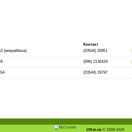
Контакт
53 (міжрайбаза)
(03544) 26951
49
(096) 2136429
55А
(03544) 29797
©
109.te.ua
2009-2026