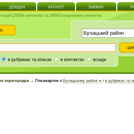
нізацій (25556 контактів) та 190503 квартирних абонентів
в рубриках та описах
в контактах
всюди
та перегородки
→ Гіпсокартон
в
Бучацькому районі
і
в рубриках та 
▼