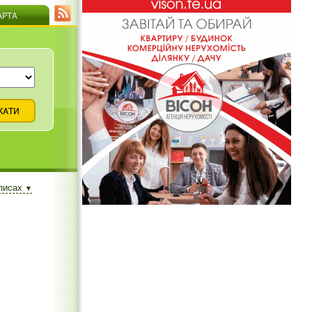
описах
▼