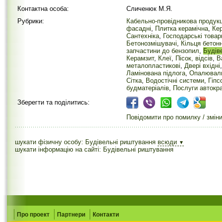
Контактна особа:
Сличенюк М.Я.
Рубрики:
Кабельно-провідникова продукц
фасадні
,
Плитка керамічна
,
Кер
Сантехніка
,
Господарські товар
Бетонозмішувачі
,
Кільця бетонн
запчастини до бензопил
,
Будів
Керамзит
,
Клеї
,
Пісок, відсів
,
В
металопластикові
,
Двері вхідні
Ламінована підлога
,
Опалюваль
Сітка
,
Водостічні системи
,
Гіпс
будматеріалів
,
Послуги автокр
Зберегти та поділитись:
Повідомити про помилку / змін
шукати фізичну особу: Будівельні риштування
всюди
▼
шукати інформацію на сайті: Будівельні риштування
Про проект
Партнери
Контакти