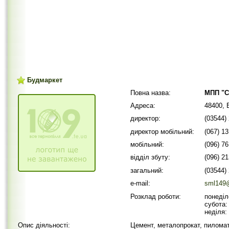
Будмаркет
Повна назва:
МПП "С
Адреса:
48400, 
директор:
(03544)
директор мобільний:
(067) 1
мобільний:
(096) 7
відділ збуту:
(096) 2
загальний:
(03544)
e-mail:
sml149@
Розклад роботи:
понеділ
субота:
неділя:
Опис діяльності:
Цемент, металопрокат, пиломат