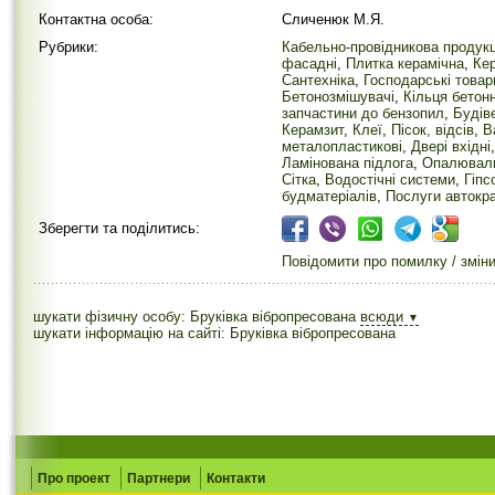
Контактна особа:
Сличенюк М.Я.
Рубрики:
Кабельно-провідникова продукц
фасадні
,
Плитка керамічна
,
Кер
Сантехніка
,
Господарські товар
Бетонозмішувачі
,
Кільця бетонн
запчастини до бензопил
,
Будіве
Керамзит
,
Клеї
,
Пісок, відсів
,
В
металопластикові
,
Двері вхідні
Ламінована підлога
,
Опалюваль
Сітка
,
Водостічні системи
,
Гіпс
будматеріалів
,
Послуги автокр
Зберегти та поділитись:
Повідомити про помилку / змін
шукати фізичну особу: Бруківка вібропресована
всюди
▼
шукати інформацію на сайті: Бруківка вібропресована
Про проект
Партнери
Контакти