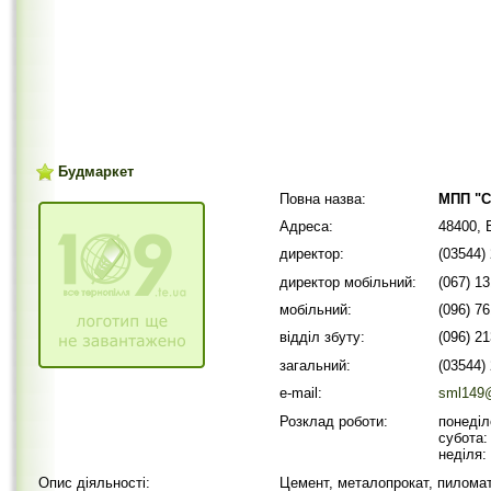
Будмаркет
Повна назва:
МПП "С
Адреса:
48400, 
директор:
(03544)
директор мобільний:
(067) 1
мобільний:
(096) 7
відділ збуту:
(096) 2
загальний:
(03544)
e-mail:
sml149@
Розклад роботи:
понеділ
субота:
неділя:
Опис діяльності:
Цемент, металопрокат, пиломат