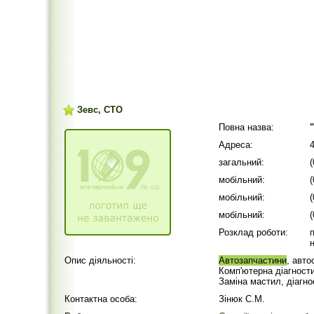
Зевс, СТО
Повна назва:
Адреса:
загальний:
мобільний:
мобільний:
мобільний:
Розклад роботи:
Опис діяльності:
Автозапчастини
, авто
Комп'ютерна діагност
Заміна мастил, діагно
Контактна особа:
Зінюк С.М.