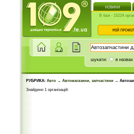
В базі - 15224 орга
шукати:
в назвах
РУБРИКА:
Авто
→
Автомагазини, запчастини
→ Автозап
Знайдено 1 організацій: