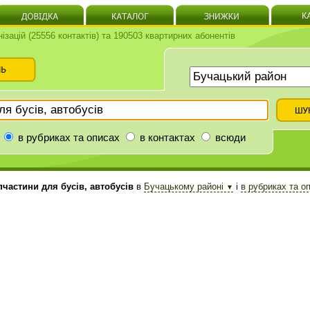
нізацій (25556 контактів) та 190503 квартирних абонентів
в рубриках та описах
в контактах
всюди
частини для бусів, автобусів
в
Бучацькому районі
і
в рубриках та о
▼