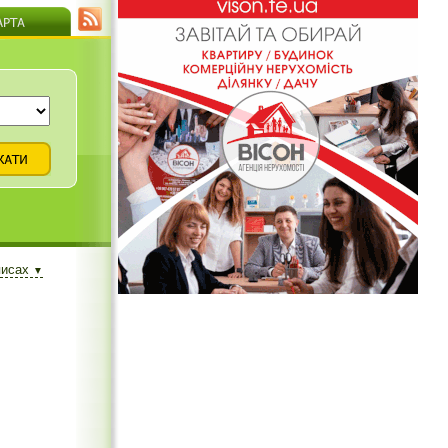
писах
▼