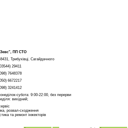
"Зевс", ПП СТО
48431, Трибухівці, Сагайдачного
(03544) 29411
(098) 7648378
(050) 6672217
(098) 3241412
понеділок-субота: 9:00-22:00, без перерви
неділя: вихідний;
сервіс
ика, розвал-сходження
стика та ремонт інжекторів